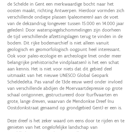
de Schelde in Gent een merkwaardige bocht naar het
oosten maakt, richting Antwerpen. Hierdoor vormden zich
verschillende ondiepe plassen (paleomeren) aan de voet
van de dekzandrug (ongeveer tussen 15.000 en 14.000 jaar
geleden). Door waterspiegelschommelingen zijn doorheen
de tijd verschillende afzettingslagen terug te vinden in de
bodem. Dit rijke bodemarchief is niet alleen vanuit
geologisch en geomorfologisch oogpunt heel interessant.
Ook voor paleo-ecologie en archeologie (met onder meer
belangrijke prehistorische vindplaatsen) is het een schat
aan kennis. Het is niet voor niets dat dit gebied deel
uitmaakt van het nieuwe UNESCO Global Geopark
Scheldedelta. Pas vanaf de 13de eeuw werd onder invloed
van verschillende abdijen de Moervaartdepressie op grote
schaal ontgonnen, gestructureerd door (turf)vaarten en
grote, lange dreven, waarvan de Mendonkse Dreef (nu
Oostdonkstraat genaamd op grondgebied Gent) er een is.
Deze dreef is het zeker waard om eens door te rijden en te
genieten van het ongelofelijke landschap van