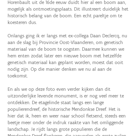
Horenbault uit de 16de eeuw duidt hier al een boom aan,
mogelijk als ontmoetingsplaats. Dit illustreert duidelijk het
historisch belang van de boom. Een echt pareltje om te
koesteren dus.
Onlangs ging ik er langs met ex-collega Daan Declercq, nu
aan de slag bij Provincie Oost-Vlaanderen, om genetisch
materiaal van de boom te oogsten. Daarmee kunnen we
hem enten zodat later een nieuwe boom met hetzelfde
genetisch materiaal kan geplant worden, moest dat ooit
nodig zijn. Op die manier denken we nu al aan de
toekomst.
En als we op deze foto even verder kijken dan dit
uitzonderlijke levende monument, is er nog veel meer te
ontdekken. De etagelinde staat langs een lange
populierendreef, de historische Mendonkse Dreef. Het is
hier dat ik, heen en weer naar school fietsend, steeds een
beetje meer onder de indruk raakte van het omliggende
landschap. Je rijdt langs grote populieren die de
Mendonkse Dreef flankeren, die aanvoelen als grote zuilen