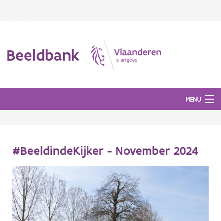
Beeldbank
MENU
Afbeeldingen
#BeeldindeKijker - November 2024
#BeeldIndeKijker
Hergebruik
Over ons