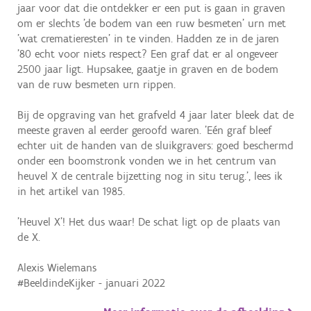
jaar voor dat die ontdekker er een put is gaan in graven
om er slechts 'de bodem van een ruw besmeten' urn met
'wat crematieresten' in te vinden. Hadden ze in de jaren
'80 echt voor niets respect? Een graf dat er al ongeveer
2500 jaar ligt. Hupsakee, gaatje in graven en de bodem
van de ruw besmeten urn rippen.
Bij de opgraving van het grafveld 4 jaar later bleek dat de
meeste graven al eerder geroofd waren. 'Eén graf bleef
echter uit de handen van de sluikgravers: goed beschermd
onder een boomstronk vonden we in het centrum van
heuvel X de centrale bijzetting nog in situ terug.', lees ik
in het artikel van 1985.
'Heuvel X'! Het dus waar! De schat ligt op de plaats van
de X.
Alexis Wielemans
#BeeldindeKijker - januari 2022