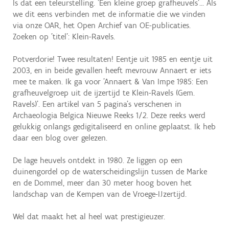
Is dat een teleurstelling. 'Een kleine groep grafheuvels'... Als
we dit eens verbinden met de informatie die we vinden
via onze OAR, het Open Archief van OE-publicaties.
Zoeken op 'titel': Klein-Ravels.
Potverdorie! Twee resultaten! Eentje uit 1985 en eentje uit
2003, en in beide gevallen heeft mevrouw Annaert er iets
mee te maken. Ik ga voor 'Annaert & Van Impe 1985: Een
grafheuvelgroep uit de ijzertijd te Klein-Ravels (Gem.
Ravels)'. Een artikel van 5 pagina's verschenen in
Archaeologia Belgica Nieuwe Reeks 1/2. Deze reeks werd
gelukkig onlangs gedigitaliseerd en online geplaatst. Ik heb
daar een blog over gelezen.
De lage heuvels ontdekt in 1980. Ze liggen op een
duinengordel op de waterscheidingslijn tussen de Marke
en de Dommel, meer dan 30 meter hoog boven het
landschap van de Kempen van de Vroege-IJzertijd.
Wel dat maakt het al heel wat prestigieuzer.