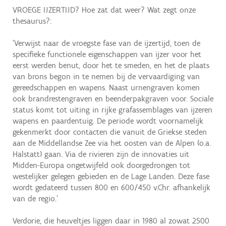
VROEGE IJZERTIJD? Hoe zat dat weer? Wat zegt onze
thesaurus?:
'Verwijst naar de vroegste fase van de ijzertijd, toen de
specifieke functionele eigenschappen van ijzer voor het
eerst werden benut, door het te smeden, en het de plaats
van brons begon in te nemen bij de vervaardiging van
gereedschappen en wapens. Naast urnengraven komen
ook brandrestengraven en beenderpakgraven voor. Sociale
status komt tot uiting in rijke grafassemblages van ijzeren
wapens en paardentuig. De periode wordt voornamelijk
gekenmerkt door contacten die vanuit de Griekse steden
aan de Middellandse Zee via het oosten van de Alpen (o.a.
Halstatt) gaan. Via de rivieren zijn de innovaties uit
Midden-Europa ongetwijfeld ook doorgedrongen tot
westelijker gelegen gebieden en de Lage Landen. Deze fase
wordt gedateerd tussen 800 en 600/450 v.Chr. afhankelijk
van de regio.'
Verdorie, die heuveltjes liggen daar in 1980 al zowat 2500