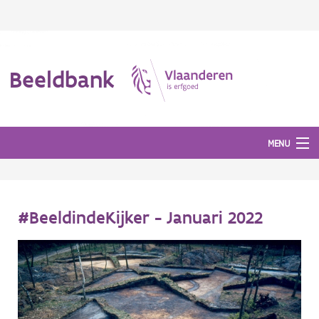
Beeldbank
MENU
Afbeeldingen
#BeeldindeKijker - Januari 2022
#BeeldIndeKijker
Hergebruik
Over ons