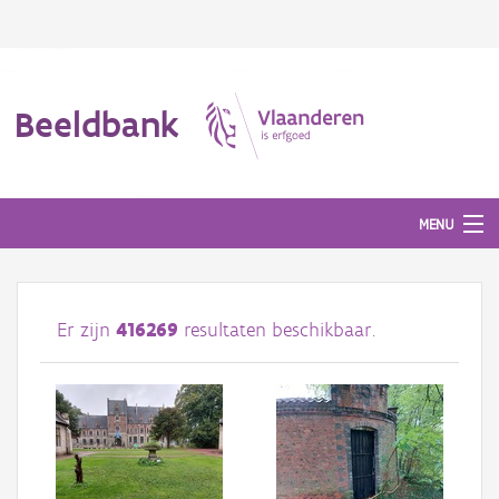
Beeldbank
MENU
Afbeeldingen
Er zijn
416269
resultaten beschikbaar.
#BeeldIndeKijker
Hergebruik
Over ons