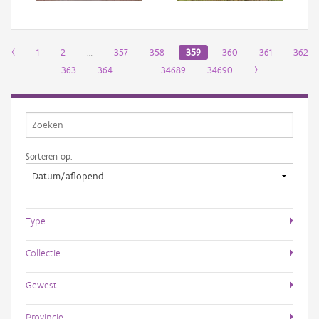
‹
1
2
…
357
358
359
360
361
362
363
364
…
34689
34690
›
Sorteren op:
Type
Collectie
Gewest
Provincie