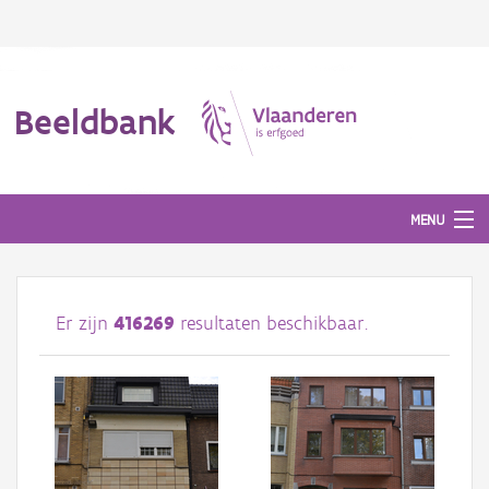
Beeldbank
MENU
Afbeeldingen
Er zijn
416269
resultaten beschikbaar.
#BeeldIndeKijker
Hergebruik
Over ons