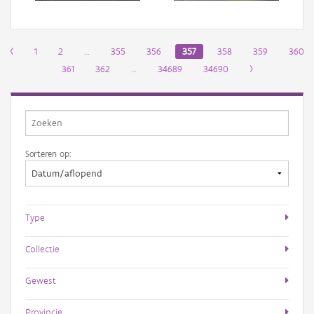
‹
1
2
…
355
356
357
358
359
360
361
362
…
34689
34690
›
Sorteren op:
Type
Collectie
Gewest
Provincie