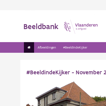
Beeldbank
Afbeeldingen
#BeeldIndeKijker
#BeeldindeKijker - November 