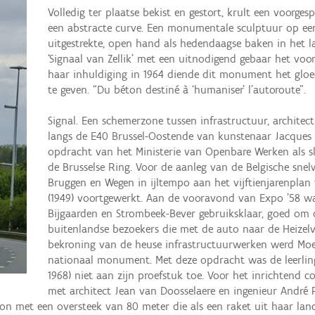
Volledig ter plaatse bekist en gestort, krult een voorg
een abstracte curve. Een monumentale sculptuur op een
uitgestrekte, open hand als hedendaagse baken in het l
‘Signaal van Zellik’ met een uitnodigend gebaar het voo
haar inhuldiging in 1964 diende dit monument het gloe
te geven. “Du béton destiné à ‘humaniser’ l’autoroute”.
Signal. Een schemerzone tussen infrastructuur, architec
langs de E40 Brussel-Oostende van kunstenaar Jacques 
opdracht van het Ministerie van Openbare Werken als sl
de Brusselse Ring. Voor de aanleg van de Belgische sne
Bruggen en Wegen in ijltempo aan het vijftienjarenpla
(1949) voortgewerkt. Aan de vooravond van Expo ’58 wa
Bijgaarden en Strombeek-Bever gebruiksklaar, goed om 
buitenlandse bezoekers die met de auto naar de Heizelvl
bekroning van de heuse infrastructuurwerken werd Moe
nationaal monument. Met deze opdracht was de leerling
1968) niet aan zijn proefstuk toe. Voor het inrichtend
met architect Jean van Doosselaere en ingenieur André 
beton met een oversteek van 80 meter die als een raket uit haar la