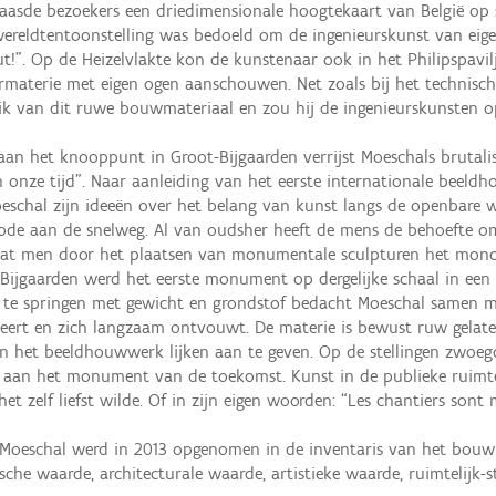
asde bezoekers een driedimensionale hoogtekaart van België op
reldtentoonstelling was bedoeld om de ingenieurskunst van eige
ut!”. Op de Heizelvlakte kon de kunstenaar ook in het Philipspavi
rmaterie met eigen ogen aanschouwen. Net zoals bij het technisch
k van dit ruwe bouwmateriaal en zou hij de ingenieurskunsten o
n het knooppunt in Groot-Bijgaarden verrijst Moeschals brutalis
n onze tijd”. Naar aanleiding van het eerste internationale beel
schal zijn ideeën over het belang van kunst langs de openbare weg
ode aan de snelweg. Al van oudsher heeft de mens de behoefte om
 dat men door het plaatsen van monumentale sculpturen het monot
Bijgaarden werd het eerste monument op dergelijke schaal in een r
e springen met gewicht en grondstof bedacht Moeschal samen me
eert en zich langzaam ontvouwt. De materie is bewust ruw gelat
n het beeldhouwwerk lijken aan te geven. Op de stellingen zwoegd
g aan het monument van de toekomst. Kunst in de publieke ruimt
het zelf liefst wilde. Of in zijn eigen woorden: “Les chantiers sont 
s Moeschal werd in 2013 opgenomen in de inventaris van het bouw
he waarde, architecturale waarde, artistieke waarde, ruimtelijk-