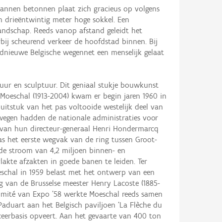
espannen betonnen plaat zich gracieus op volgens
 drieëntwintig meter hoge sokkel. Een
andschap. Reeds vanop afstand geleidt het
rbij scheurend verkeer de hoofdstad binnen. Bij
dnieuwe Belgische wegennet een menselijk gelaat
tuur en sculptuur. Dit geniaal stukje bouwkunst
Moeschal (1913-2004) kwam er begin jaren 1960 in
uitstuk van het pas voltooide westelijk deel van
lwegen hadden de nationale administraties voor
n van hun directeur-generaal Henri Hondermarcq
s het eerste wegvak van de ring tussen Groot-
de stroom van 4,2 miljoen binnen- en
akte afzakten in goede banen te leiden. Ter
schal in 1959 belast met het ontwerp van een
 van de Brusselse meester Henry Lacoste (1885-
 comité van Expo ’58 werkte Moeschal reeds samen
Paduart aan het Belgisch paviljoen ‘La Flèche du
nceerbasis opveert. Aan het gevaarte van 400 ton