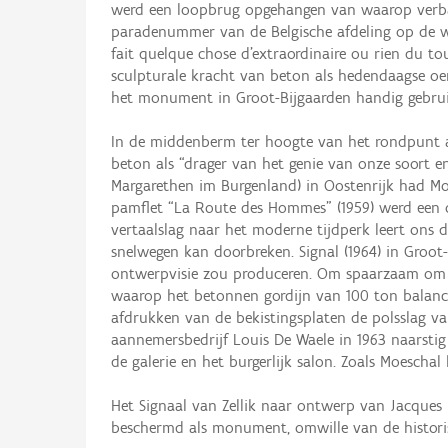
werd een loopbrug opgehangen van waarop verba
paradenummer van de Belgische afdeling op de we
fait quelque chose d’extraordinaire ou rien du to
sculpturale kracht van beton als hedendaagse oe
het monument in Groot-Bijgaarden handig gebrui
In de middenberm ter hoogte van het rondpunt aa
beton als “drager van het genie van onze soort e
Margarethen im Burgenland) in Oostenrijk had Moe
pamflet “La Route des Hommes” (1959) werd een 
vertaalslag naar het moderne tijdperk leert ons
snelwegen kan doorbreken. Signal (1964) in Groot-
ontwerpvisie zou produceren. Om spaarzaam om t
waarop het betonnen gordijn van 100 ton balanc
afdrukken van de bekistingsplaten de polsslag va
aannemersbedrijf Louis De Waele in 1963 naarsti
de galerie en het burgerlijk salon. Zoals Moeschal 
Het Signaal van Zellik naar ontwerp van Jacque
beschermd als monument, omwille van de historisc