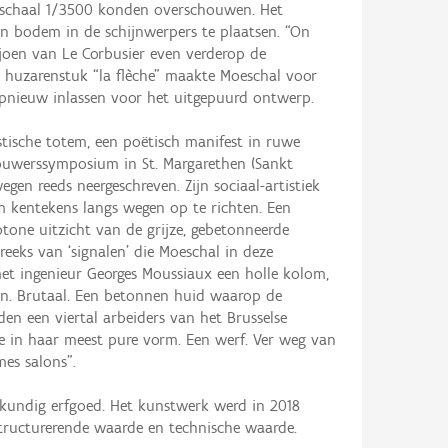
 schaal 1/3500 konden overschouwen. Het
n bodem in de schijnwerpers te plaatsen. “On
ljoen van Le Corbusier even verderop de
 huzarenstuk “la flèche” maakte Moeschal voor
pnieuw inlassen voor het uitgepuurd ontwerp.
tische totem, een poëtisch manifest in ruwe
dhouwerssymposium in St. Margarethen (Sankt
en reeds neergeschreven. Zijn sociaal-artistiek
 kentekens langs wegen op te richten. Een
one uitzicht van de grijze, gebetonneerde
eeks van ‘signalen’ die Moeschal in deze
t ingenieur Georges Moussiaux een holle kolom,
en. Brutaal. Een betonnen huid waarop de
en een viertal arbeiders van het Brusselse
e in haar meest pure vorm. Een werf. Ver weg van
mes salons”.
kundig erfgoed. Het kunstwerk werd in 2018
structurerende waarde en technische waarde.