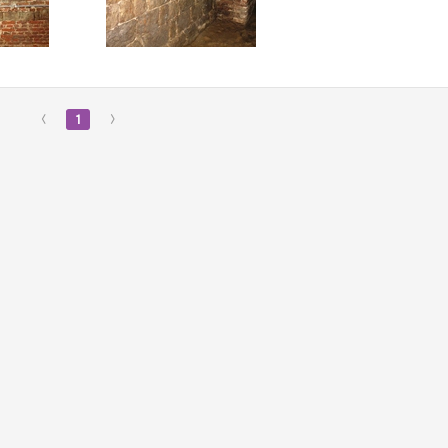
‹
1
›