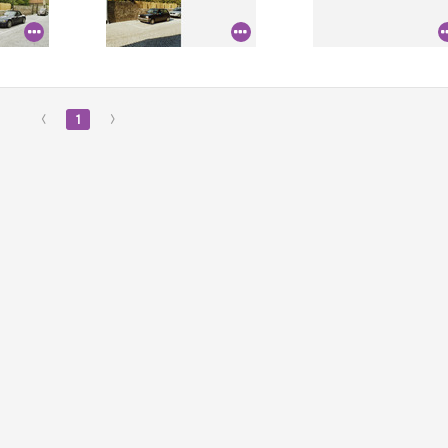
‹
1
›