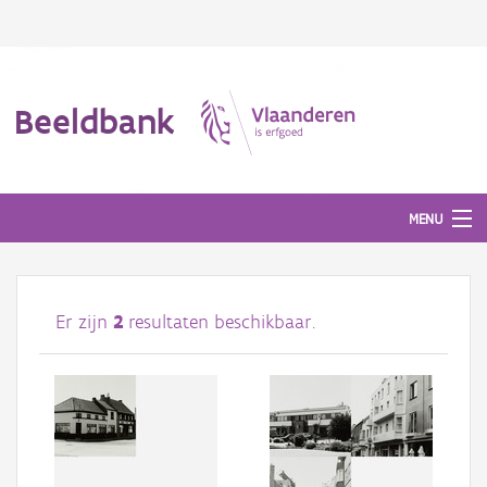
Beeldbank
MENU
Afbeeldingen
Er zijn
2
resultaten beschikbaar.
#BeeldIndeKijker
Hergebruik
Over ons