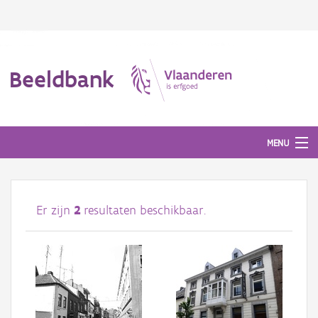
Beeldbank
MENU
Afbeeldingen
Er zijn
2
resultaten beschikbaar.
#BeeldIndeKijker
Hergebruik
Over ons