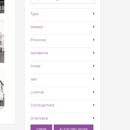
Type
Gewest
Provincie
Gemeente
Straat
Jaar
Licentie
Zichtbaarheid
Oriëntatie
ZOEKEN
ALLE FILTERS WISSEN