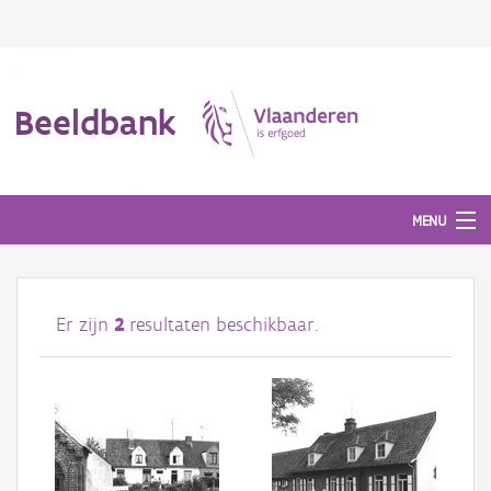
Beeldbank
MENU
Afbeeldingen
Er zijn
2
resultaten beschikbaar.
#BeeldIndeKijker
Hergebruik
Over ons