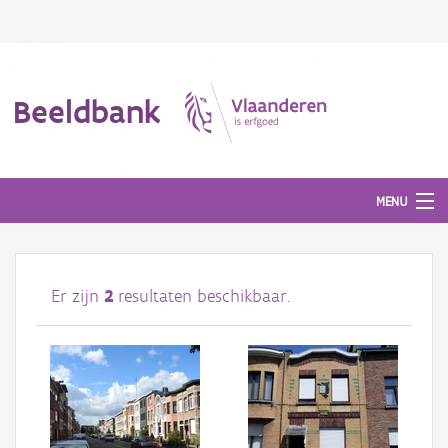
Beeldbank
MENU
Afbeeldingen
Er zijn
2
resultaten beschikbaar.
#BeeldIndeKijker
Hergebruik
Over ons