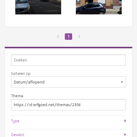
Aanmelden
‹
1
›
Sorteren op:
Thema
Type
Gewest