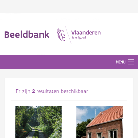
Beeldbank
MENU
Afbeeldingen
Er zijn
2
resultaten beschikbaar.
#BeeldIndeKijker
Hergebruik
Over ons