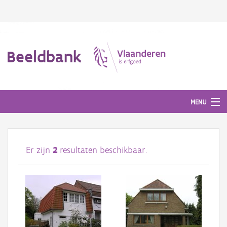
Beeldbank
MENU
Afbeeldingen
Er zijn
2
resultaten beschikbaar.
#BeeldIndeKijker
Hergebruik
Over ons