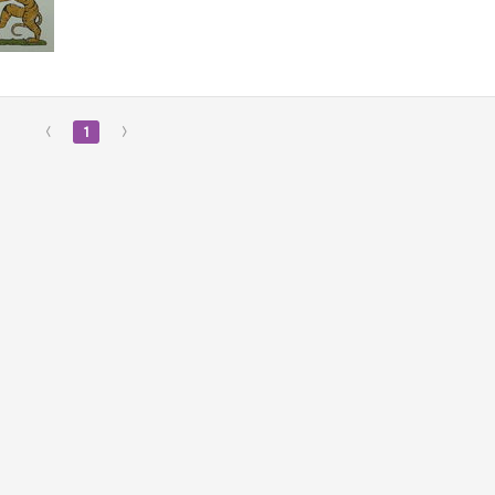
‹
1
›