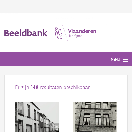
Beeldbank
MENU
Afbeeldingen
Er zijn
149
resultaten beschikbaar.
#BeeldIndeKijker
Hergebruik
Over ons