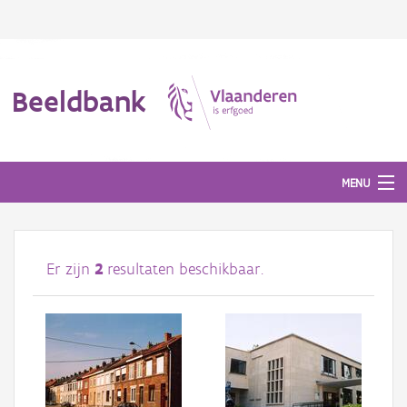
Beeldbank
MENU
Afbeeldingen
Er zijn
2
resultaten beschikbaar.
#BeeldIndeKijker
Hergebruik
Over ons