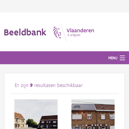
Beeldbank
MENU
Afbeeldingen
Er zijn
9
resultaten beschikbaar.
#BeeldIndeKijker
Hergebruik
Over ons