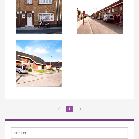
‹
1
›