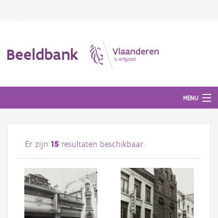
Beeldbank
MENU
Afbeeldingen
Er zijn
15
resultaten beschikbaar.
#BeeldIndeKijker
Hergebruik
Over ons