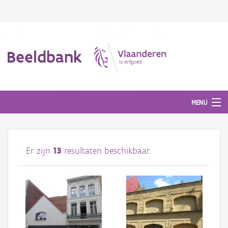
Beeldbank
MENU
Afbeeldingen
Er zijn
13
resultaten beschikbaar.
#BeeldIndeKijker
Hergebruik
Over ons