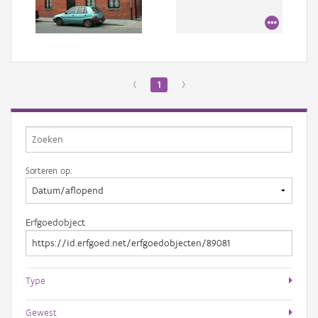
Aanmelden
‹
1
›
Sorteren op:
Erfgoedobject
Type
Gewest