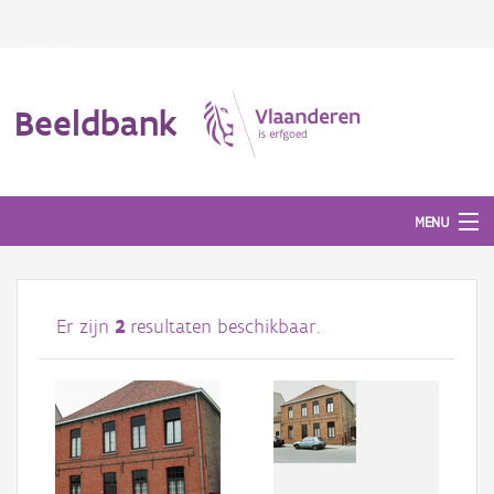
Beeldbank
MENU
Afbeeldingen
Er zijn
2
resultaten beschikbaar.
#BeeldIndeKijker
Hergebruik
Over ons