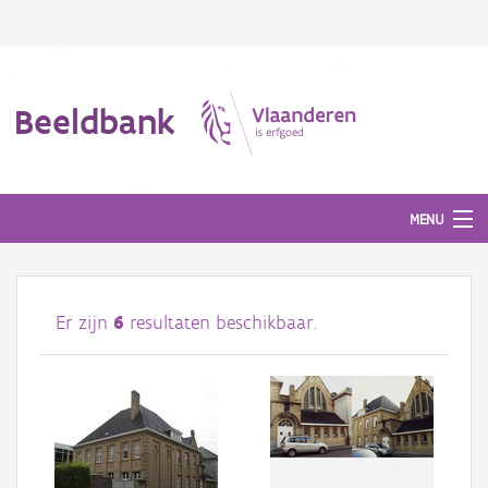
Beeldbank
MENU
Afbeeldingen
Er zijn
6
resultaten beschikbaar.
#BeeldIndeKijker
Hergebruik
Over ons