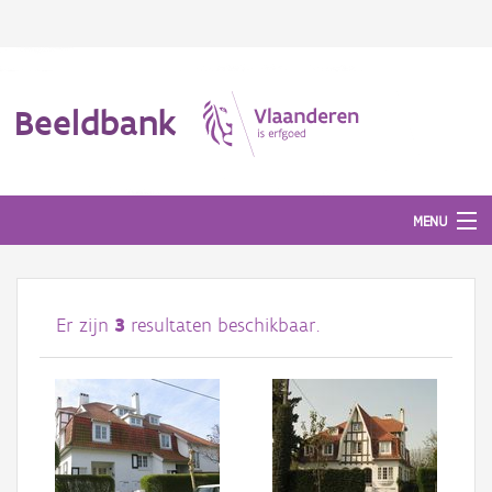
Beeldbank
MENU
Afbeeldingen
Er zijn
3
resultaten beschikbaar.
#BeeldIndeKijker
Hergebruik
Over ons