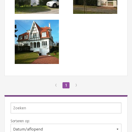
Aanmelden
‹
1
›
Sorteren op: