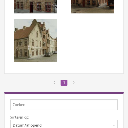
Aanmelden
‹
1
›
Sorteren op: