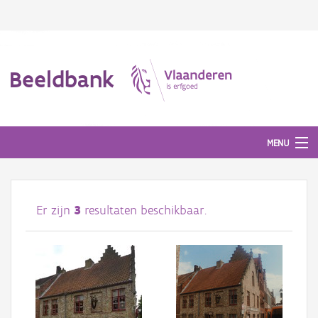
Beeldbank
MENU
Afbeeldingen
Er zijn
3
resultaten beschikbaar.
#BeeldIndeKijker
Hergebruik
Over ons