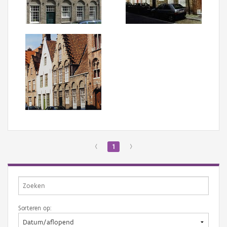
Aanmelden
‹
1
›
Sorteren op: