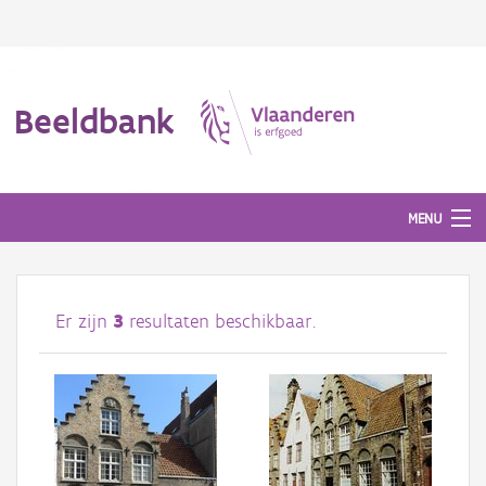
Beeldbank
MENU
Afbeeldingen
Er zijn
3
resultaten beschikbaar.
#BeeldIndeKijker
Hergebruik
Over ons