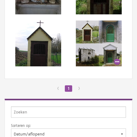
Aanmelden
‹
1
›
Sorteren op: