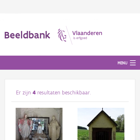
Beeldbank
MENU
Afbeeldingen
Er zijn
4
resultaten beschikbaar.
#BeeldIndeKijker
Hergebruik
Over ons