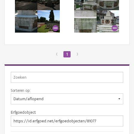
‹
1
›
Sorteren op:
Erfgoedobject