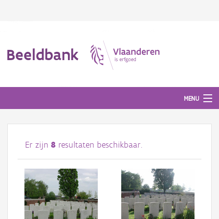
Beeldbank
MENU
Afbeeldingen
Er zijn
8
resultaten beschikbaar.
#BeeldIndeKijker
Hergebruik
Over ons