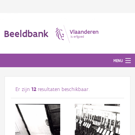
Beeldbank
MENU
Afbeeldingen
Er zijn
12
resultaten beschikbaar.
#BeeldIndeKijker
Hergebruik
Over ons