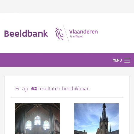
Beeldbank
MENU
Afbeeldingen
Er zijn
62
resultaten beschikbaar.
#BeeldIndeKijker
Hergebruik
Over ons