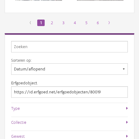
‹
1
2
3
4
5
6
›
Sorteren op:
Erfgoedobject
Type
Collectie
Gewest