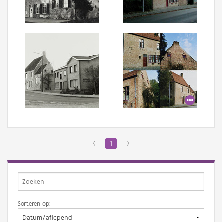
Aanmelden
‹
1
›
Sorteren op: