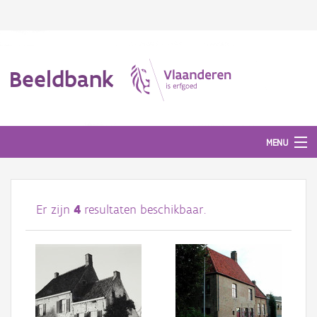
Beeldbank
MENU
Afbeeldingen
Er zijn
4
resultaten beschikbaar.
#BeeldIndeKijker
Hergebruik
Over ons