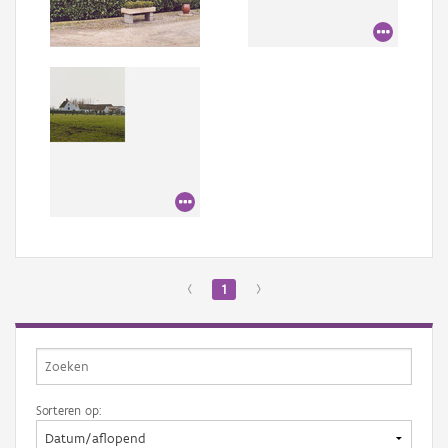
Aanmelden
‹
1
›
Sorteren op: