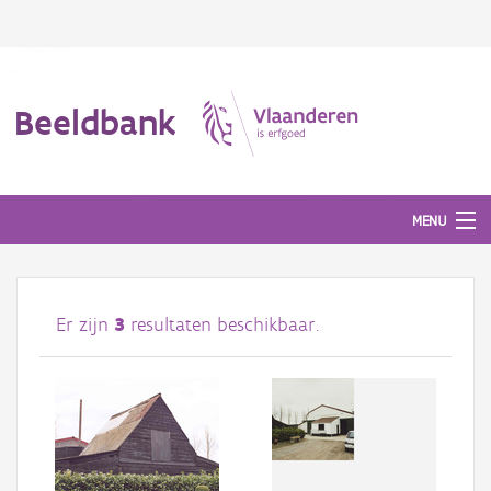
Beeldbank
MENU
Afbeeldingen
Er zijn
3
resultaten beschikbaar.
#BeeldIndeKijker
Hergebruik
Over ons