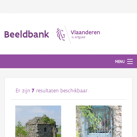
Beeldbank
MENU
Afbeeldingen
Er zijn
7
resultaten beschikbaar.
#BeeldIndeKijker
Hergebruik
Over ons