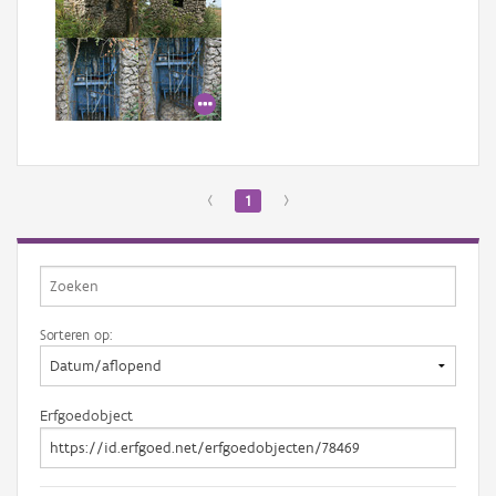
‹
1
›
Sorteren op:
Erfgoedobject