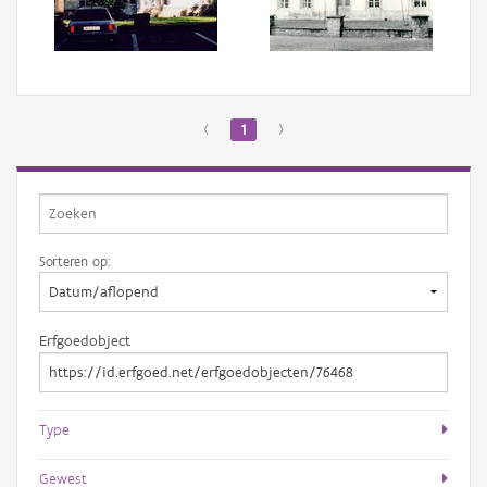
Aanmelden
‹
1
›
Sorteren op:
Erfgoedobject
Type
Gewest