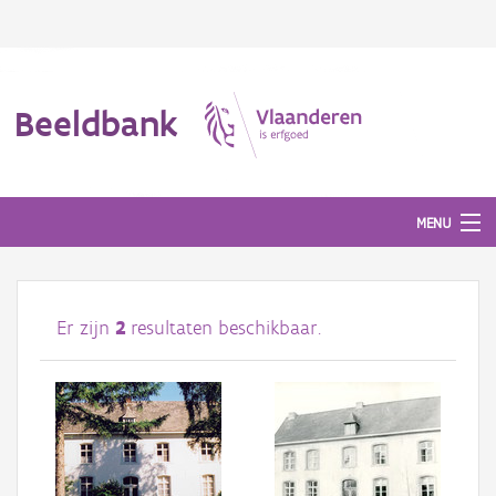
Beeldbank
MENU
Afbeeldingen
Er zijn
2
resultaten beschikbaar.
#BeeldIndeKijker
Hergebruik
Over ons