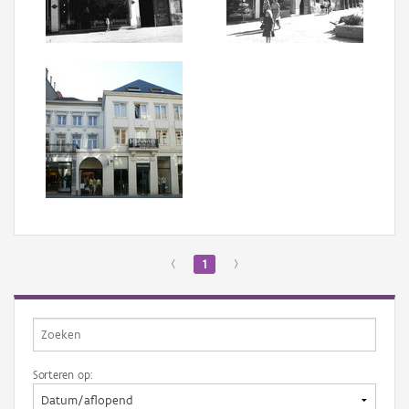
Aanmelden
‹
1
›
Sorteren op: