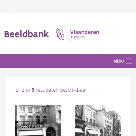
Beeldbank
MENU
Afbeeldingen
Er zijn
3
resultaten beschikbaar.
#BeeldIndeKijker
Hergebruik
Over ons