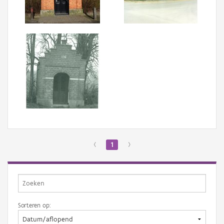
Aanmelden
‹
1
›
Sorteren op: