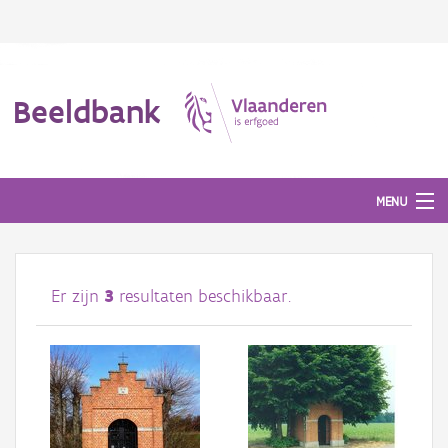
Beeldbank
MENU
Afbeeldingen
Er zijn
3
resultaten beschikbaar.
#BeeldIndeKijker
Hergebruik
Over ons