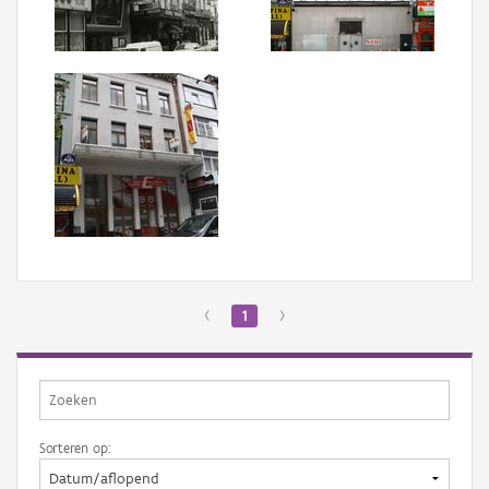
Aanmelden
‹
1
›
Sorteren op: