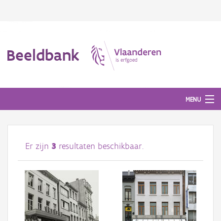
Beeldbank
MENU
Afbeeldingen
Er zijn
3
resultaten beschikbaar.
#BeeldIndeKijker
Hergebruik
Over ons