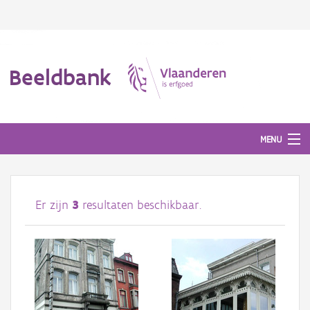
Beeldbank
MENU
Afbeeldingen
Er zijn
3
resultaten beschikbaar.
#BeeldIndeKijker
Hergebruik
Over ons