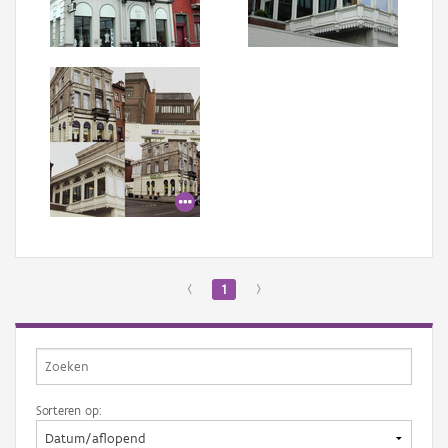
Aanmelden
‹
1
›
Sorteren op: