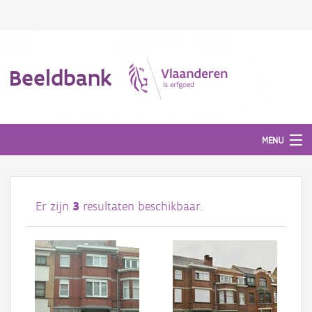
Beeldbank
MENU
Afbeeldingen
Er zijn
3
resultaten beschikbaar.
#BeeldIndeKijker
Hergebruik
Over ons