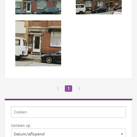
Aanmelden
‹
1
›
Sorteren op: