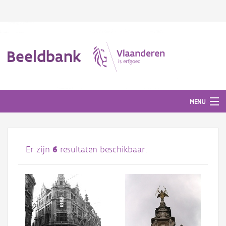
Beeldbank
MENU
Afbeeldingen
Er zijn
6
resultaten beschikbaar.
#BeeldIndeKijker
Hergebruik
Over ons