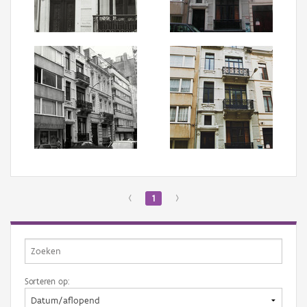
Aanmelden
‹
1
›
Sorteren op: