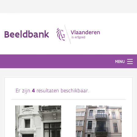
Beeldbank
MENU
Afbeeldingen
Er zijn
4
resultaten beschikbaar.
#BeeldIndeKijker
Hergebruik
Over ons