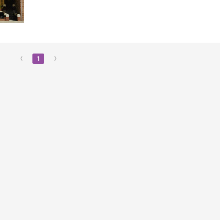
‹
1
›