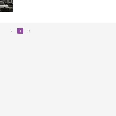
‹
1
›