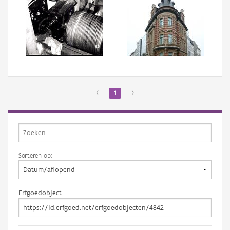
‹
1
›
Sorteren op:
Erfgoedobject