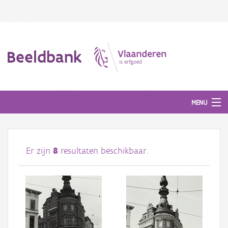
Beeldbank
MENU
Afbeeldingen
Er zijn
8
resultaten beschikbaar.
#BeeldIndeKijker
Hergebruik
Over ons