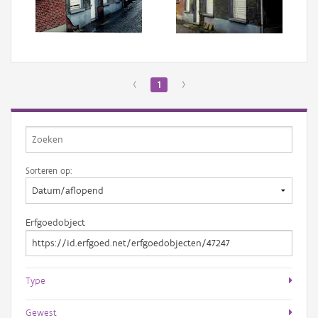
Aanmelden
‹
1
›
Sorteren op:
Erfgoedobject
Type
Gewest