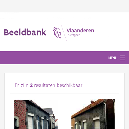
Beeldbank
MENU
Afbeeldingen
Er zijn
2
resultaten beschikbaar.
#BeeldIndeKijker
Hergebruik
Over ons