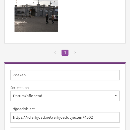
‹
1
›
Sorteren op:
Erfgoedobject