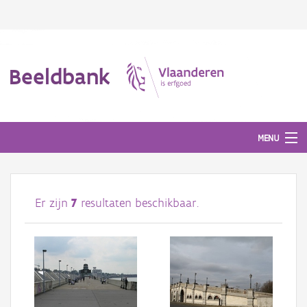
Beeldbank
MENU
Afbeeldingen
Er zijn
7
resultaten beschikbaar.
#BeeldIndeKijker
Hergebruik
Over ons