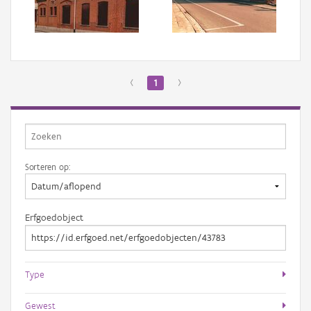
Aanmelden
‹
1
›
Sorteren op:
Erfgoedobject
Type
Gewest