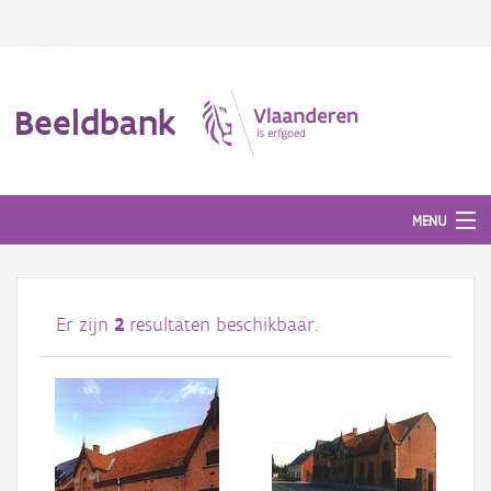
Beeldbank
MENU
Afbeeldingen
Er zijn
2
resultaten beschikbaar.
#BeeldIndeKijker
Hergebruik
Over ons