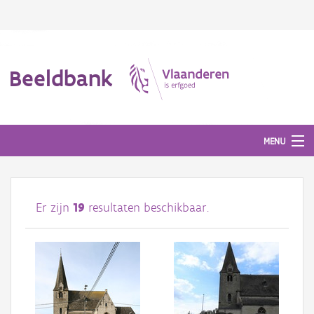
Beeldbank
MENU
Afbeeldingen
Er zijn
19
resultaten beschikbaar.
#BeeldIndeKijker
Hergebruik
Over ons