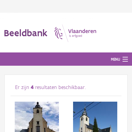
Beeldbank
MENU
Afbeeldingen
Er zijn
4
resultaten beschikbaar.
#BeeldIndeKijker
Hergebruik
Over ons