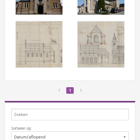
Aanmelden
‹
1
›
Sorteren op: