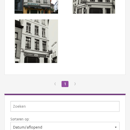
Aanmelden
‹
1
›
Sorteren op: