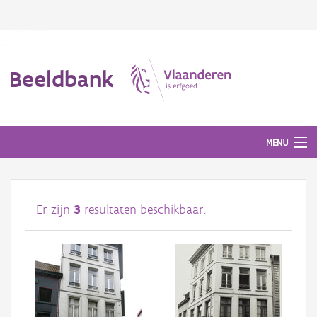
Beeldbank
MENU
Afbeeldingen
Er zijn
3
resultaten beschikbaar.
#BeeldIndeKijker
Hergebruik
Over ons